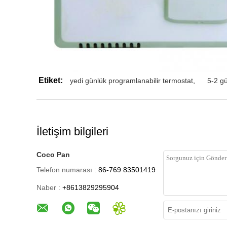
Etiket:
yedi günlük programlanabilir termostat
,
5-2 gü
İletişim bilgileri
Coco Pan
Telefon numarası :
86-769 83501419
Naber :
+8613829295904