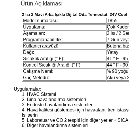
Ürün Açıklaması
2 Isı 2 Mavi Arka Işıkla Dijital Oda Termostatı 24V Cool
Model numarası.:
T855
Uygulama:
Çok Kademe
Aşamaları:
2 Isı / 2 Se
Programlanabilirlik:
7 Gün veya
Kullanıcı arayüzü:
Butona bas
Dağı:
Yatay
Sıcaklık Aralığı (° F):
41 ° F - 95
Kontrol Sıcaklığı Aralığı (° F):
44 ° F - 90
Çalışma Nemi:
% 90 yoğu
Güç Metodu:
Akü veya 
Uygulamalar:
1. HVAC Sistemi
2. Bina havalandırma sistemleri
3. Endüstri havalandırma sistemleri
4. Hava kalitesi göstergesi için havaalanı, tren istasyo
Isı serin
5. Laboratuar ve CO 2 tespiti için diğer yerler + SI
6. Diğer havalandırma sistemleri