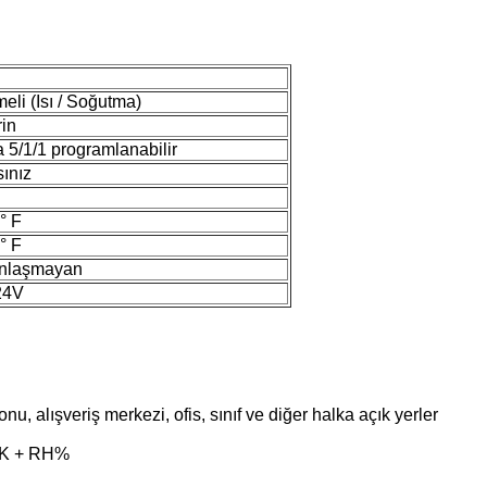
li (Isı / Soğutma)
rin
 5/1/1 programlanabilir
ınız
 ° F
 ° F
nlaşmayan
24V
nu, alışveriş merkezi, ofis, sınıf ve diğer halka açık yerler
CAK + RH%