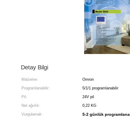
Detay Bilgi
Malzeme:
Omron
Programlanabilir:
5/1/1 programlanabilir
Pil:
24V pil
Net ağırlık:
0,22 KG
Vurgulamak:
5-2 günlük programlanab