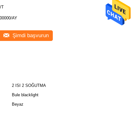
/T
00000/AY
Şimdi başvurun
2 ISI 2 SOĞUTMA
Bule blacklight
Beyaz