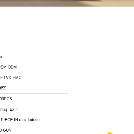
in
OEM ODM
E LVD EMC
855
00PCS
nlaşılabilir
 PIECE IN renk kutusu
0 GÜN