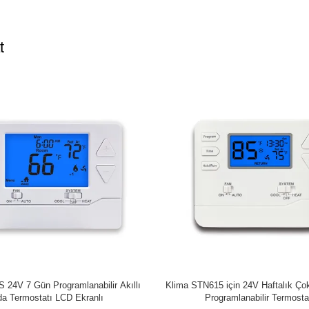
t
LCD Ekranı 7 Gün Programlanabilir
Çift Fonksiyonlu Elektronik Oda Te
stat Isıtma Soğutma Sistemi
Seven Day Programlanabilir Te