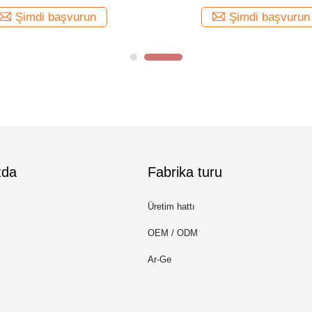
Şimdi başvurun
Şimdi başvurun
zda
Fabrika turu
Üretim hattı
OEM / ODM
Ar-Ge