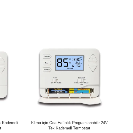
rmometresi,
24V Isı Pompası Haftalık Programlanabilir Oda
rmostat
Termostatı Otomatik Değiştirme