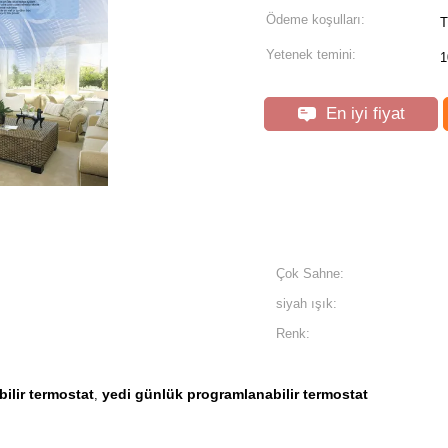
Ödeme koşulları:
T
Yetenek temini:
1
En iyi fiyat
Çok Sahne:
siyah ışık:
Renk:
ilir termostat
yedi günlük programlanabilir termostat
,