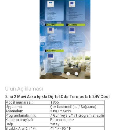
PRIVACY
POLICY
Ürün Açıklaması
2 Isı 2 Mavi Arka Işıkla Dijital Oda Termostatı 24V Cool
Model numarası.:
T855
Uygulama:
Çok Kademeli (Isı / Soğutma)
Aşamaları:
2 Isı / 2 Serin
Programlanabilirlik:
7 Gün veya 5/1/1 programlanabilir
Kullanıcı arayüzü:
Butona basınız
Dağı:
Yatay
Sıcaklık Aralığı (° F):
41 ° F - 95 ° F