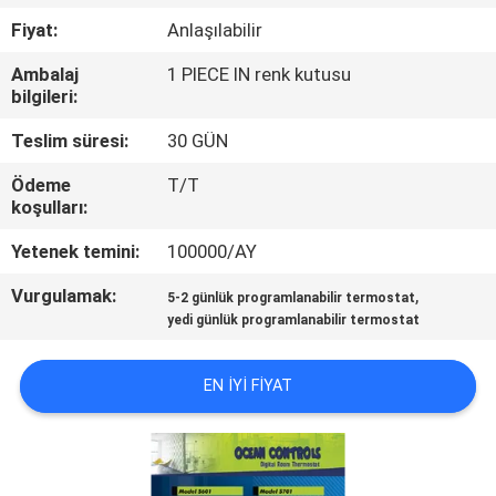
Fiyat:
Anlaşılabilir
KALITE
Ambalaj
1 PIECE IN renk kutusu
KONTROL
bilgileri:
Teslim süresi:
30 GÜN
BIZE
Ödeme
T/T
ULAŞIN
koşulları:
Yetenek temini:
100000/AY
BIR
Vurgulamak:
,
TEKLIF
5-2 günlük programlanabilir termostat
yedi günlük programlanabilir termostat
ISTEĞI
EN IYI FIYAT
SITE
HARITASI