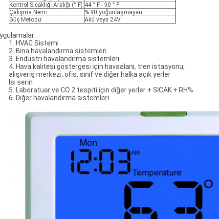
Kontrol Sıcaklığı Aralığı (° F):
44 ° F - 90 ° F
Çalışma Nemi:
% 90 yoğunlaşmayan
Güç Metodu:
Akü veya 24V
ygulamalar:
1. HVAC Sistemi
2. Bina havalandırma sistemleri
3. Endüstri havalandırma sistemleri
4. Hava kalitesi göstergesi için havaalanı, tren istasyonu,
alışveriş merkezi, ofis, sınıf ve diğer halka açık yerler
Isı serin
5. Laboratuar ve CO 2 tespiti için diğer yerler + SICAK + RH%
6. Diğer havalandırma sistemleri