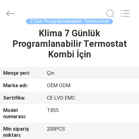
2026
Ocean
Controls
Limited.
All
7 Gün Programlanabilir Termostat
Rights
Reserved.
Klima 7 Günlük
EV
Programlanabilir Termostat
ÜRÜNLER
Kombi İçin
SG
Menşe yeri:
Çin
GÖSTERISI
Marka adı:
OEM ODM
Sertifika:
CE LVD EMC
HAKKIMIZDA
Model
T855
numarası:
FABRIKA
Min sipariş
200PCS
TURU
miktarı: