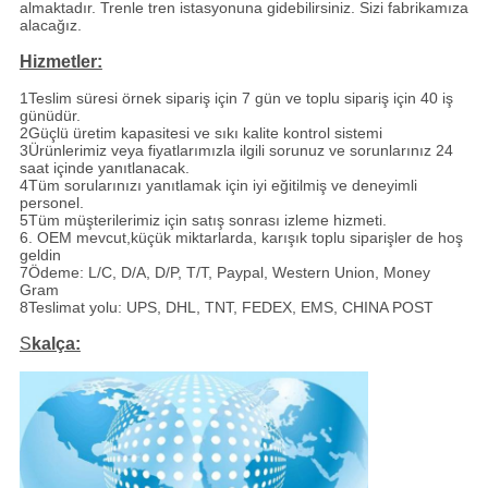
almaktadır. Trenle tren istasyonuna gidebilirsiniz. Sizi fabrikamıza
alacağız.
Hizmetler:
1Teslim süresi örnek sipariş için 7 gün ve toplu sipariş için 40 iş
günüdür.
2Güçlü üretim kapasitesi ve sıkı kalite kontrol sistemi
3Ürünlerimiz veya fiyatlarımızla ilgili sorunuz ve sorunlarınız 24
saat içinde yanıtlanacak.
4Tüm sorularınızı yanıtlamak için iyi eğitilmiş ve deneyimli
personel.
5Tüm müşterilerimiz için satış sonrası izleme hizmeti.
6. OEM mevcut,küçük miktarlarda, karışık toplu siparişler de hoş
geldin
7Ödeme: L/C, D/A, D/P, T/T, Paypal, Western Union, Money
Gram
8Teslimat yolu: UPS, DHL, TNT, FEDEX, EMS, CHINA POST
S
kalça: