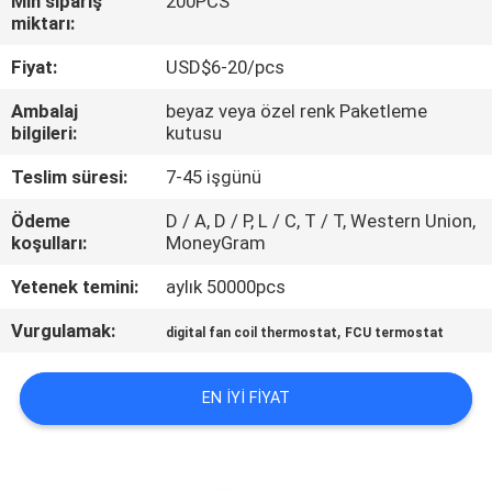
Min sipariş
200PCS
miktarı:
KALITE
Fiyat:
USD$6-20/pcs
KONTROL
Ambalaj
beyaz veya özel renk Paketleme
bilgileri:
kutusu
BIZE
Teslim süresi:
7-45 işgünü
ULAŞIN
Ödeme
D / A, D / P, L / C, T / T, Western Union,
koşulları:
MoneyGram
BIR
Yetenek temini:
aylık 50000pcs
TEKLIF
Vurgulamak:
,
ISTEĞI
digital fan coil thermostat
FCU termostat
EN IYI FIYAT
SITE
HARITASI