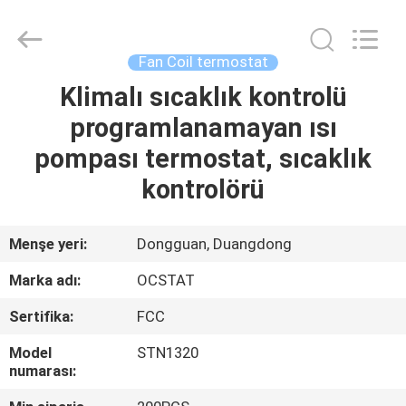
2026
Ocean
Controls
Limited.
All
Fan Coil termostat
Rights
Reserved.
Klimalı sıcaklık kontrolü
EV
programlanamayan ısı
ÜRÜNLER
pompası termostat, sıcaklık
kontrolörü
SG
GÖSTERISI
Menşe yeri:
Dongguan, Duangdong
Marka adı:
OCSTAT
HAKKIMIZDA
Sertifika:
FCC
FABRIKA
Model
STN1320
numarası:
TURU