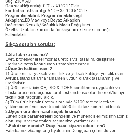
Güç: 230V AC
Oda sıcaklığı aralığı: 0 °C ~ 40 °C 1 °C'de
Kontrol sıcaklık aralığı: 5 °C ~ 35 °C 0.5 °C'de
Programlanabilirlik:Programlanabilir değil
Arkaplan:LED Mavi veya Beyaz Arkaplan
Değiştirici:Sıcaklık/Soğukluk Modu Değiştirici
Özellik: Uzaktan kumanda fonksiyonu ekleme seçeneği
kullanılabilir
Sıkça sorulan sorular:
1.
Siz fabrika mısınız?
Evet, profesyonel termostat üreticisiyiz, tasarım, geliştirme,
üretim ve satış konusunda uzmanlaşmışızdır.
2Ürünün kalitesi nasıl?
1) Ürünlerimiz, yüksek verimlilik ve yüksek kaliteye yönelik olan
Avrupa standartlarına tamamen uygun olarak tasarlanmış ve
üretilmiştir.
2) Ürünlerimiz için CE, ISO & ROHS sertifikasını uyguladık ve
uluslararası ünlü üçüncü taraf test enstitüsü olan Intertek'ten iyi
teknik test raporunu aldık.
3) Tüm ürünlerimiz üretim sırasında %100 test edilecek ve
yüklemeden önce sızıntı dedektörü ile iki kez kontrol edilecek.
3.
Uygun ürünleri nasıl seçebilirsiniz?
Lütfen bize parametreleri gönderin ve mühendislerimiz ihtiyacınız
olan uygun termostatları seçmenize yardımcı olur.
4.
Fabrikan nerede? Orayı nasıl ziyaret edebilirim?
Fabrikamız Guangdong Eyaleti'nin Dongguan şehrinde yer