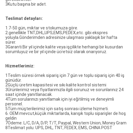
3Kutu başına bir adet.
Teslimat detayları:
1.7-50 gün, miktar ve stokumuza göre.
2.genellikle TNT,DHL,UPS,EMS,PEDEX,etc. gibi ekspres
yoluyla.Gönderimden adresinize ulaşması yaklaşık bir hafta
sürer.
3Garanti:Bir yıl içinde kalite veya işçilikte herhangi bir kusurdan
sorumluyuz ve bir yıl içinde ücretsiz olarak onarıyoruz.
Hizmetlerimiz:
1Teslim süresi örnek sipariş için 7 gün ve toplu sipariş için 40 iş
günüdür.
2Güçlü üretim kapasitesi ve sıkı kalite kontrol sistemi
3Ürünlerimiz veya fiyatlarımızla ilgili sorunuz ve sorunlarınız 24
saat içinde yanıtlanacak.
4Tüm sorularınızı yanıtlamak için iyi eğitilmiş ve deneyimli
personel.
5Tüm müşterilerimiz için satış sonrası izleme hizmeti.
6. OEM mevcut,küçük miktarlarda, karışık toplu siparişler de hoş
geldin
7Ödeme: L/C, D/A, D/P, T/T, Paypal, Western Union, Money Gram
8Teslimat yolu: UPS, DHL, TNT, FEDEX, EMS, CHINA POST