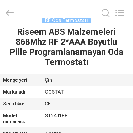
2026
Ocean
Controls
Limited.
All
RF Oda Termostatı
Rights
Reserved.
Riseem ABS Malzemeleri
EV
868Mhz RF 2*AAA Boyutlu
ÜRÜNLER
Pille Programlanamayan Oda
Termostatı
SG
GÖSTERISI
Menşe yeri:
Çin
Marka adı:
OCSTAT
HAKKIMIZDA
Sertifika:
CE
FABRIKA
Model
ST2401RF
numarası:
TURU