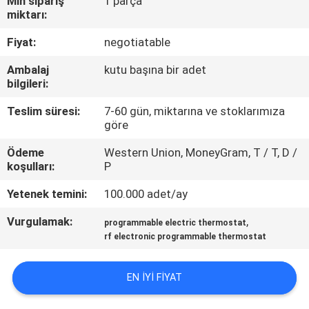
Min sipariş
1 parça
miktarı:
KALITE
Fiyat:
negotiatable
KONTROL
Ambalaj
kutu başına bir adet
bilgileri:
BIZE
Teslim süresi:
7-60 gün, miktarına ve stoklarımıza
ULAŞIN
göre
Ödeme
Western Union, MoneyGram, T / T, D /
BIR
koşulları:
P
TEKLIF
Yetenek temini:
100.000 adet/ay
ISTEĞI
Vurgulamak:
,
programmable electric thermostat
rf electronic programmable thermostat
SITE
HARITASI
EN IYI FIYAT