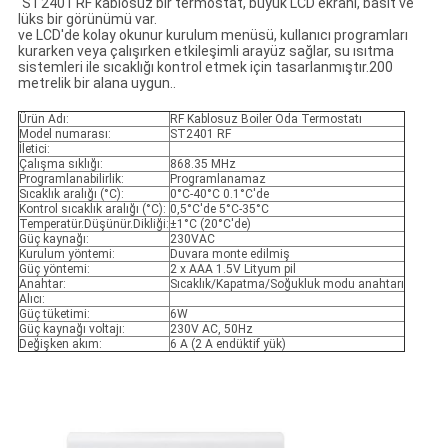
ST2401 RF kablosuz bir termostat, büyük LCD ekranı, basit ve
lüks bir görünümü var.
ve LCD'de kolay okunur kurulum menüsü, kullanıcı programları
kurarken veya çalışırken etkileşimli arayüz sağlar, su ısıtma
sistemleri ile sıcaklığı kontrol etmek için tasarlanmıştır.200
metrelik bir alana uygun..
Ürün Adı:
RF Kablosuz Boiler Oda Termostatı
Model numarası:
ST2401 RF
İletici:
Çalışma sıklığı:
868.35 MHz
Programlanabilirlik:
Programlanamaz
Sıcaklık aralığı (°C):
0°C-40°C 0.1°C'de
Kontrol sıcaklık aralığı (°C):
0,5°C'de 5°C-35°C
Temperatür.Düşünür.Dikliği:
±1°C (20°C'de)
Güç kaynağı:
230VAC
Kurulum yöntemi:
Duvara monte edilmiş
Güç yöntemi:
2 x AAA 1.5V Lityum pil
Anahtar:
Sıcaklık/Kapatma/Soğukluk modu anahtarı
Alıcı:
Güç tüketimi:
6W
Güç kaynağı voltajı:
230V AC, 50Hz
Değişken akım:
6 A (2 A endüktif yük)