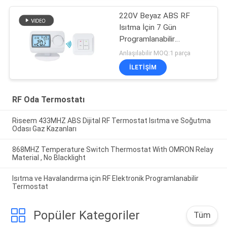
220V Beyaz ABS RF
Isıtma İçin 7 Gün
Programlanabilir
Kablosuz Oda Termostatı
Anlaşılabilir MOQ:1 parça
İLETIŞIM
RF Oda Termostatı
Riseem 433MHZ ABS Dijital RF Termostat Isıtma ve Soğutma
Odası Gaz Kazanları
868MHZ Temperature Switch Thermostat With OMRON Relay
Material , No Blacklight
Isıtma ve Havalandırma için RF Elektronik Programlanabilir
Termostat
Popüler Kategoriler
Tüm