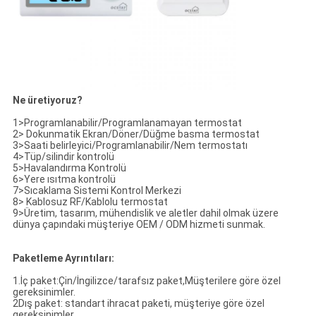
Ne üretiyoruz?
1>Programlanabilir/Programlanamayan termostat
2> Dokunmatik Ekran/Döner/Düğme basma termostat
3>Saati belirleyici/Programlanabilir/Nem termostatı
4>Tüp/silindir kontrolü
5>Havalandırma Kontrolü
6>Yere ısıtma kontrolü
7>Sıcaklama Sistemi Kontrol Merkezi
8> Kablosuz RF/Kablolu termostat
9>Üretim, tasarım, mühendislik ve aletler dahil olmak üzere
dünya çapındaki müşteriye OEM / ODM hizmeti sunmak.
Paketleme Ayrıntıları:
1.İç paket:Çin/İngilizce/tarafsız paket,Müşterilere göre özel
gereksinimler.
2Dış paket: standart ihracat paketi, müşteriye göre özel
gereksinimler.