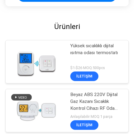
Ürünleri
Yüksek sıcaklıklı dijital
ısıtma odası termostatı
$1-$26 MOQ:500pcs
İLETIŞIM
Beyaz ABS 220V Dijital
Gaz Kazanı Sıcaklık
Kontrol Cihazı RF Oda
Termostatı
Anlaşılabilir MOQ:1 parça
İLETIŞIM