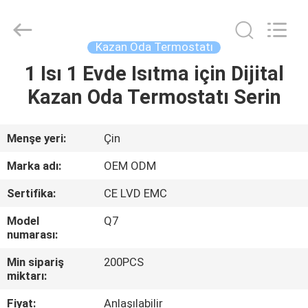
2026
Ocean
Controls
Limited.
All
Kazan Oda Termostatı
Rights
Reserved.
1 Isı 1 Evde Isıtma için Dijital
EV
Kazan Oda Termostatı Serin
ÜRÜNLER
Menşe yeri:
Çin
SG
Marka adı:
OEM ODM
GÖSTERISI
Sertifika:
CE LVD EMC
Model
Q7
HAKKIMIZDA
numarası:
Min sipariş
200PCS
FABRIKA
miktarı:
TURU
Fiyat:
Anlaşılabilir