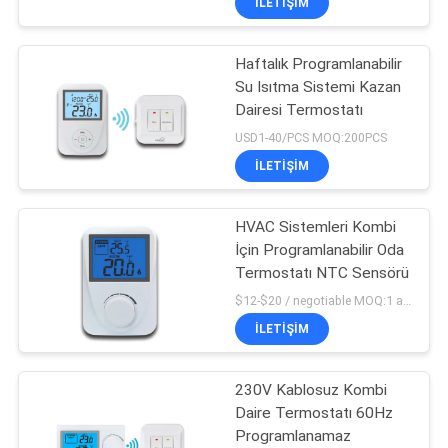
İLETIŞIM
Haftalık Programlanabilir
Su Isıtma Sistemi Kazan
Dairesi Termostatı
USD1-40/PCS MOQ:200PCS
İLETIŞIM
HVAC Sistemleri Kombi
İçin Programlanabilir Oda
Termostatı NTC Sensörü
$12-$20 / negotiable MOQ:1 adet numune/pazarlık edilebilir
İLETIŞIM
230V Kablosuz Kombi
Daire Termostatı 60Hz
Programlanamaz