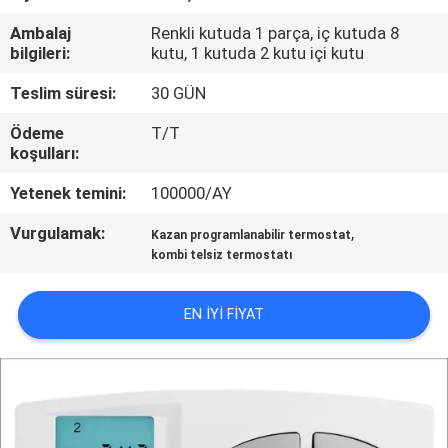
Ambalaj
Renkli kutuda 1 parça, iç kutuda 8
KALITE
bilgileri:
kutu, 1 kutuda 2 kutu içi kutu
KONTROL
Teslim süresi:
30 GÜN
Ödeme
T/T
BIZE
koşulları:
ULAŞIN
Yetenek temini:
100000/AY
Vurgulamak:
,
BIR
Kazan programlanabilir termostat
kombi telsiz termostatı
TEKLIF
ISTEĞI
EN IYI FIYAT
SITE
HARITASI