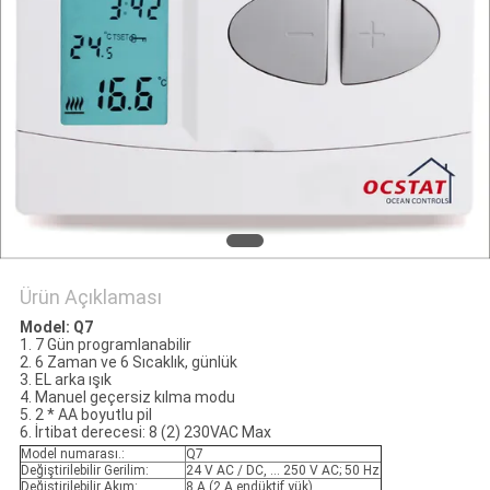
PRIVACY
POLICY
Ürün Açıklaması
Model: Q7
1. 7 Gün programlanabilir
2. 6 Zaman ve 6 Sıcaklık, günlük
3. EL arka ışık
4. Manuel geçersiz kılma modu
5. 2 * AA boyutlu pil
6. İrtibat derecesi: 8 (2) 230VAC Max
Model numarası.:
Q7
Değiştirilebilir Gerilim:
24 V AC / DC, ... 250 V AC; 50 Hz
Değiştirilebilir Akım:
8 A (2 A endüktif yük)