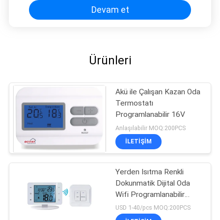
Devam et
Ürünleri
Akü ile Çalışan Kazan Oda
Termostatı
Programlanabilir 16V
Anlaşılabilir MOQ:200PCS
İLETIŞIM
Yerden Isıtma Renkli
Dokunmatik Dijital Oda
Wifi Programlanabilir
Termostat
USD 1-40/pcs MOQ:200PCS