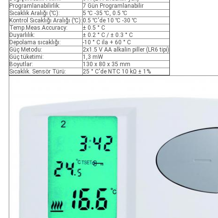
Programlanabilirlik:
7 Gün Programlanabilir
Sıcaklık Aralığı (℃):
5 ℃ -35 ℃, 0.5 ℃
Kontrol Sıcaklığı Aralığı (℃):
0.5 ℃'de 10 ℃ -30 ℃
Temp.Meas.Accuracy:
± 0.5 ° C
Duyarlılık:
± 0.2 ° C / ± 0.3 ° C
Depolama sıcaklığı:
-10 ° C ila + 60 ° C
Güç Metodu:
2x1.5 V AA alkalin piller (LR6 tipi)
Güç tüketimi:
1,3 mW
Boyutlar:
130 x 80 x 35 mm
Sıcaklık. Sensör Türü:
25 ° C'de NTC 10 kΩ ± 1%