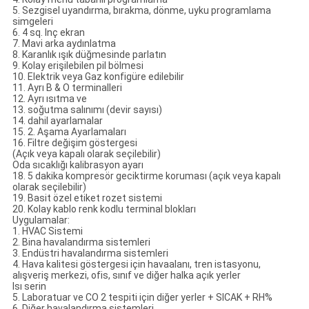
5. Sezgisel uyandırma, bırakma, dönme, uyku programlama
simgeleri
6. 4 sq. Inç ekran
7. Mavi arka aydınlatma
8. Karanlık ışık düğmesinde parlatın
9. Kolay erişilebilen pil bölmesi
10. Elektrik veya Gaz konfigüre edilebilir
11. Ayrı B & O terminalleri
12. Ayrı ısıtma ve
13. soğutma salınımı (devir sayısı)
14. dahil ayarlamalar
15. 2. Aşama Ayarlamaları
16. Filtre değişim göstergesi
(Açık veya kapalı olarak seçilebilir)
Oda sıcaklığı kalibrasyon ayarı
18. 5 dakika kompresör geciktirme koruması (açık veya kapalı
olarak seçilebilir)
19. Basit özel etiket rozet sistemi
20. Kolay kablo renk kodlu terminal blokları
Uygulamalar:
1. HVAC Sistemi
2. Bina havalandırma sistemleri
3. Endüstri havalandırma sistemleri
4. Hava kalitesi göstergesi için havaalanı, tren istasyonu,
alışveriş merkezi, ofis, sınıf ve diğer halka açık yerler
Isı serin
5. Laboratuar ve CO 2 tespiti için diğer yerler + SICAK + RH%
6. Diğer havalandırma sistemleri