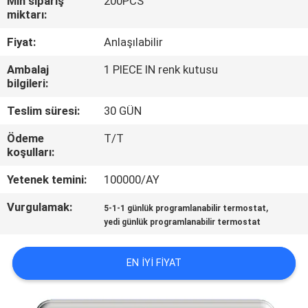
Min sipariş
200PCS
miktarı:
KALITE
Fiyat:
Anlaşılabilir
KONTROL
Ambalaj
1 PIECE IN renk kutusu
bilgileri:
BIZE
Teslim süresi:
30 GÜN
ULAŞIN
Ödeme
T/T
koşulları:
BIR
Yetenek temini:
100000/AY
TEKLIF
Vurgulamak:
,
ISTEĞI
5-1-1 günlük programlanabilir termostat
yedi günlük programlanabilir termostat
SITE
EN IYI FIYAT
HARITASI