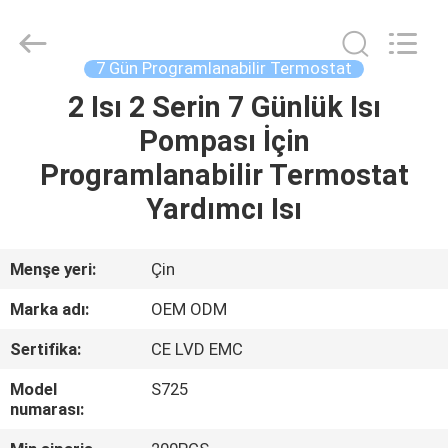
2026
Ocean
Controls
Limited.
All
7 Gün Programlanabilir Termostat
Rights
Reserved.
2 Isı 2 Serin 7 Günlük Isı
EV
Pompası İçin
ÜRÜNLER
Programlanabilir Termostat
Yardımcı Isı
SG
GÖSTERISI
Menşe yeri:
Çin
Marka adı:
OEM ODM
HAKKIMIZDA
Sertifika:
CE LVD EMC
FABRIKA
Model
S725
numarası:
TURU