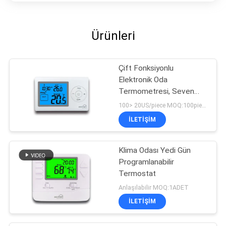
Ürünleri
Çift Fonksiyonlu
Elektronik Oda
Termometresi, Seven
Day Programlanabilir
100> 20US/piece MOQ:100pieces
Termostat
İLETIŞIM
Klima Odası Yedi Gün
Programlanabilir
Termostat
Anlaşılabilir MOQ:1ADET
İLETIŞIM