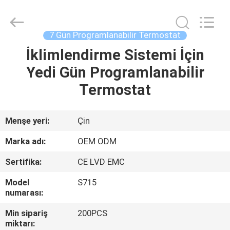
2026
Ocean
Controls
Limited.
All
7 Gün Programlanabilir Termostat
Rights
Reserved.
İklimlendirme Sistemi İçin
EV
Yedi Gün Programlanabilir
ÜRÜNLER
Termostat
SG
Menşe yeri:
Çin
GÖSTERISI
Marka adı:
OEM ODM
Sertifika:
CE LVD EMC
HAKKIMIZDA
Model
S715
numarası:
FABRIKA
Min sipariş
200PCS
TURU
miktarı: