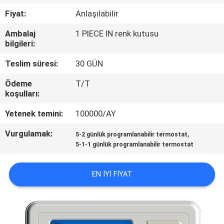
Fiyat:
Anlaşılabilir
KALITE
Ambalaj
1 PIECE IN renk kutusu
KONTROL
bilgileri:
Teslim süresi:
30 GÜN
BIZE
Ödeme
T/T
ULAŞIN
koşulları:
Yetenek temini:
100000/AY
BIR
Vurgulamak:
,
TEKLIF
5-2 günlük programlanabilir termostat
5-1-1 günlük programlanabilir termostat
ISTEĞI
EN IYI FIYAT
SITE
HARITASI