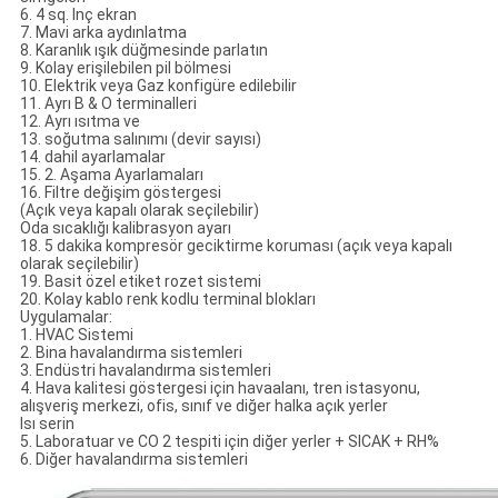
6. 4 sq. Inç ekran
7. Mavi arka aydınlatma
8. Karanlık ışık düğmesinde parlatın
9. Kolay erişilebilen pil bölmesi
10. Elektrik veya Gaz konfigüre edilebilir
11. Ayrı B & O terminalleri
12. Ayrı ısıtma ve
13. soğutma salınımı (devir sayısı)
14. dahil ayarlamalar
15. 2. Aşama Ayarlamaları
16. Filtre değişim göstergesi
(Açık veya kapalı olarak seçilebilir)
Oda sıcaklığı kalibrasyon ayarı
18. 5 dakika kompresör geciktirme koruması (açık veya kapalı
olarak seçilebilir)
19. Basit özel etiket rozet sistemi
20. Kolay kablo renk kodlu terminal blokları
Uygulamalar:
1. HVAC Sistemi
2. Bina havalandırma sistemleri
3. Endüstri havalandırma sistemleri
4. Hava kalitesi göstergesi için havaalanı, tren istasyonu,
alışveriş merkezi, ofis, sınıf ve diğer halka açık yerler
Isı serin
5. Laboratuar ve CO 2 tespiti için diğer yerler + SICAK + RH%
6. Diğer havalandırma sistemleri