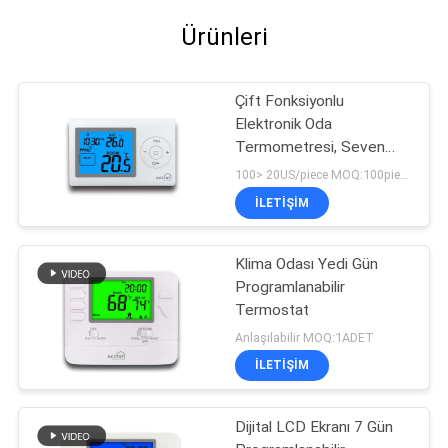
Ürünleri
Çift Fonksiyonlu
Elektronik Oda
Termometresi, Seven
Day Programlanabilir
100> 20US/piece MOQ:100pieces
Termostat
İLETIŞIM
Klima Odası Yedi Gün
Programlanabilir
Termostat
Anlaşılabilir MOQ:1ADET
İLETIŞIM
Dijital LCD Ekranı 7 Gün