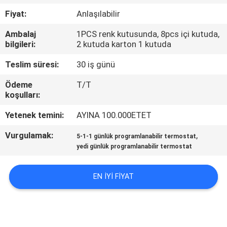
Fiyat:
Anlaşılabilir
KALITE
Ambalaj
1PCS renk kutusunda, 8pcs içi kutuda,
KONTROL
bilgileri:
2 kutuda karton 1 kutuda
Teslim süresi:
30 iş günü
BIZE
Ödeme
T/T
ULAŞIN
koşulları:
Yetenek temini:
AYINA 100.000ETET
BIR
Vurgulamak:
,
TEKLIF
5-1-1 günlük programlanabilir termostat
yedi günlük programlanabilir termostat
ISTEĞI
EN IYI FIYAT
SITE
HARITASI