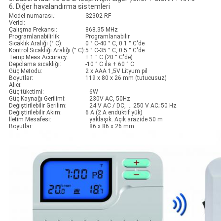
6. Diğer havalandırma sistemleri
Model numarası.:
S2302 RF
Verici:
Çalışma Frekansı:
868.35 MHz
Programlanabilirlik:
Programlanabilir
Sıcaklık Aralığı (° C):
0 ° C-40 ° C, 0.1 ° C'de
Kontrol Sıcaklığı Aralığı (° C):
5 ° C-35 ° C, 0.5 ° C'de
Temp.Meas.Accuracy:
± 1 ° C (20 ° C'de)
Depolama sıcaklığı:
-10 ° C ila + 60 ° C
Güç Metodu:
2 x AAA 1,5V Lityum pil
Boyutlar:
119 x 80 x 26 mm (tutucusuz)
Alıcı:
Güç tüketimi:
6W
Güç Kaynağı Gerilimi:
230V AC, 50Hz
Değiştirilebilir Gerilim:
24 V AC / DC, ... 250 V AC; 50 Hz
Değiştirilebilir Akım:
6 A (2 A endüktif yük)
İletim Mesafesi:
yaklaşık. Açık arazide 50 m
Boyutlar:
86 x 86 x 26 mm