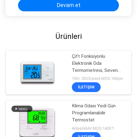
Devam et
Ürünleri
Çift Fonksiyonlu
Elektronik Oda
Termometresi, Seven
Day Programlanabilir
100> 20US/piece MOQ:100pieces
Termostat
İLETIŞIM
Klima Odası Yedi Gün
Programlanabilir
Termostat
Anlaşılabilir MOQ:1ADET
İLETIŞIM