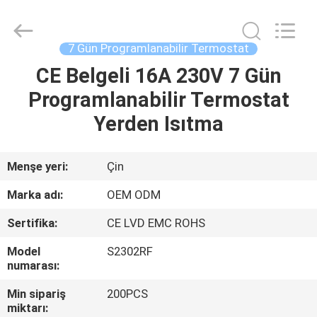
2026
Ocean
Controls
Limited.
All
7 Gün Programlanabilir Termostat
Rights
Reserved.
CE Belgeli 16A 230V 7 Gün
EV
Programlanabilir Termostat
ÜRÜNLER
Yerden Isıtma
SG
Menşe yeri:
Çin
GÖSTERISI
Marka adı:
OEM ODM
Sertifika:
CE LVD EMC ROHS
HAKKIMIZDA
Model
S2302RF
numarası:
FABRIKA
Min sipariş
200PCS
TURU
miktarı: