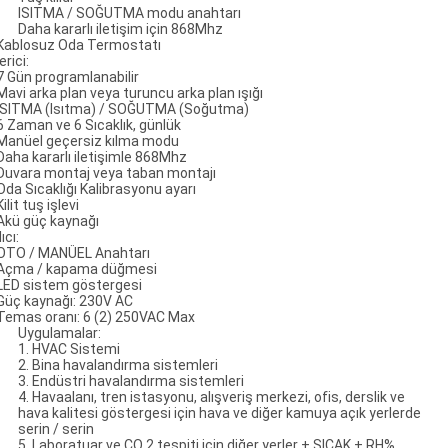
ISITMA / SOĞUTMA modu anahtarı
Daha kararlı iletişim için 868Mhz
 Kablosuz Oda Termostatı
erici:
 7 Gün programlanabilir
 Mavi arka plan veya turuncu arka plan ışığı
 ISITMA (Isıtma) / SOĞUTMA (Soğutma)
 6 Zaman ve 6 Sıcaklık, günlük
 Manüel geçersiz kılma modu
 Daha kararlı iletişimle 868Mhz
 Duvara montaj veya taban montajı
 Oda Sıcaklığı Kalibrasyonu ayarı
Kilit tuş işlevi
 Akü güç kaynağı
ıcı:
 OTO / MANÜEL Anahtarı
 Açma / kapama düğmesi
 LED sistem göstergesi
 Güç kaynağı: 230V AC
 Temas oranı: 6 (2) 250VAC Max
Uygulamalar:
1. HVAC Sistemi
2. Bina havalandırma sistemleri
3. Endüstri havalandırma sistemleri
4. Havaalanı, tren istasyonu, alışveriş merkezi, ofis, derslik ve
hava kalitesi göstergesi için hava ve diğer kamuya açık yerlerde
serin / serin
5. Laboratuar ve CO 2 tespiti için diğer yerler + SICAK + RH%