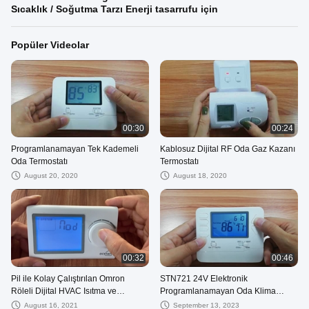
Sıcaklık / Soğutma Tarzı Enerji tasarrufu için
Popüler Videolar
00:30
00:24
Programlanamayan Tek Kademeli
Kablosuz Dijital RF Oda Gaz Kazanı
Oda Termostatı
Termostatı
August 20, 2020
August 18, 2020
00:32
00:46
Pil ile Kolay Çalıştırılan Omron
STN721 24V Elektronik
Röleli Dijital HVAC Isıtma ve
Programlanamayan Oda Klima
Soğutma Oda Termostatı
Sıcaklık Pompası Ev için Termostat
August 16, 2021
September 13, 2023