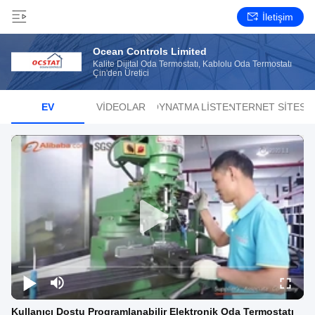
İletişim
Ocean Controls Limited
Kalite Dijital Oda Termostatı, Kablolu Oda Termostatı
Çin'den Üretici
EV
VIDEOLAR
OYNATMA LISTESI
İNTERNET SITESI
Kullanıcı Dostu Programlanabilir Elektronik Oda Termostatı