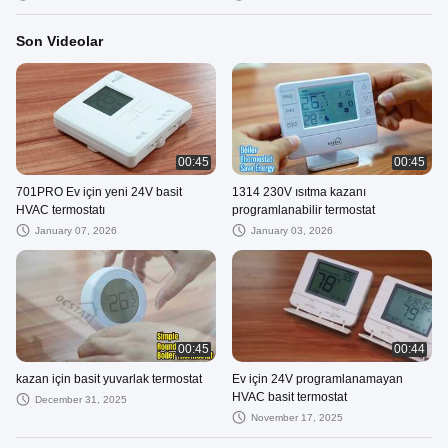
Son Videolar
00:45
00:45
701PRO Ev için yeni 24V basit
1314 230V ısıtma kazanı
HVAC termostatı
programlanabilir termostat
January 07, 2026
January 03, 2026
00:45
00:44
kazan için basit yuvarlak termostat
Ev için 24V programlanamayan
HVAC basit termostat
December 31, 2025
November 17, 2025