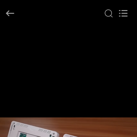
2026
Ocean
Controls
Limited.
All
Rights
Reserved.
EV
ÜRÜNLER
SG
GÖSTERISI
HAKKIMIZDA
FABRIKA
TURU