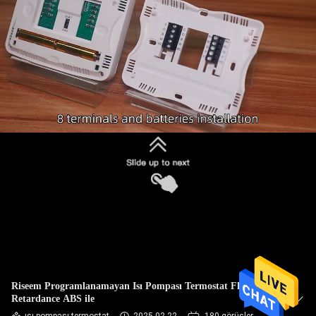
KALITE
KONTROL
BIZE
ULAŞIN
BIR
TEKLIF
ISTEĞI
SITE
HARITASI
Riseem Programlanamayan Isı Pompası Termostat Flame
Retardance ABS ile