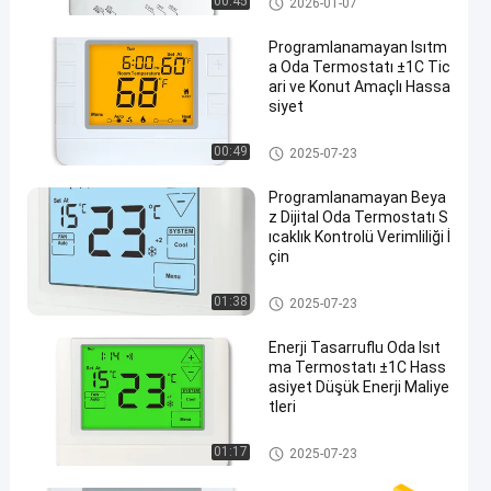
00:45
2026-01-07
t
Programlanamayan Isıtm
a Oda Termostatı ±1C Tic
ari ve Konut Amaçlı Hassa
siyet
Dijital Oda Termostatı
00:49
2025-07-23
Programlanamayan Beya
z Dijital Oda Termostatı S
ıcaklık Kontrolü Verimliliği İ
çin
Dijital Oda Termostatı
01:38
2025-07-23
Enerji Tasarruflu Oda Isıt
ma Termostatı ±1C Hass
asiyet Düşük Enerji Maliye
tleri
Dijital Oda Termostatı
01:17
2025-07-23