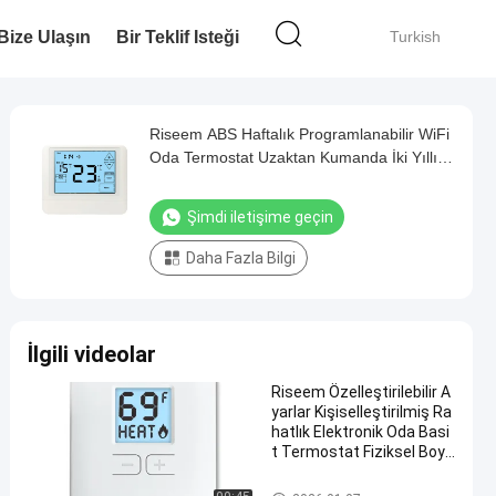
Bize Ulaşın
Bir Teklif Isteği
Turkish
Riseem ABS Haftalık Programlanabilir WiFi
Oda Termostat Uzaktan Kumanda İki Yıllık
Garanti
Şimdi iletişime geçin
Daha Fazla Bilgi
İlgili videolar
Riseem Özelleştirilebilir A
yarlar Kişiselleştirilmiş Ra
hatlık Elektronik Oda Basi
t Termostat Fiziksel Boyu
tlar 3.78 "W X 3.93" H X 0.9
8 "D
non programlanabilir termosta