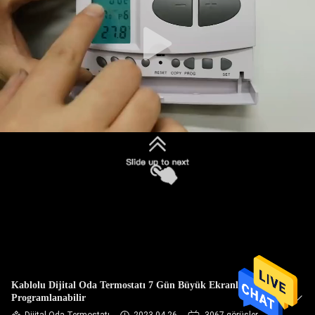
KALITE
KONTROL
BIZE
ULAŞIN
BIR
TEKLIF
ISTEĞI
SITE
HARITASI
Kablolu Dijital Oda Termostatı 7 Gün Büyük Ekranlı
Programlanabilir