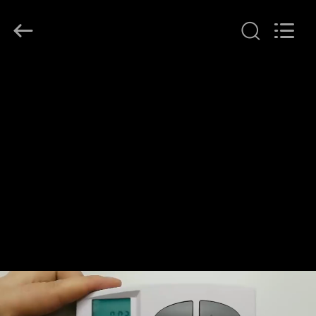
2026
Ocean
Controls
Limited.
All
Rights
Reserved.
EV
ÜRÜNLER
SG
GÖSTERISI
HAKKIMIZDA
FABRIKA
TURU