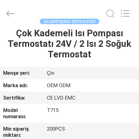
2026
Ocean
Controls
Limited.
All
ısı pompası termostat
Rights
Reserved.
Çok Kademeli Isı Pompası
EV
Termostatı 24V / 2 Isı 2 Soğuk
ÜRÜNLER
Termostat
SG
Menşe yeri:
Çin
GÖSTERISI
Marka adı:
OEM ODM
Sertifika:
CE LVD EMC
HAKKIMIZDA
Model
T715
numarası:
FABRIKA
Min sipariş
200PCS
TURU
miktarı: