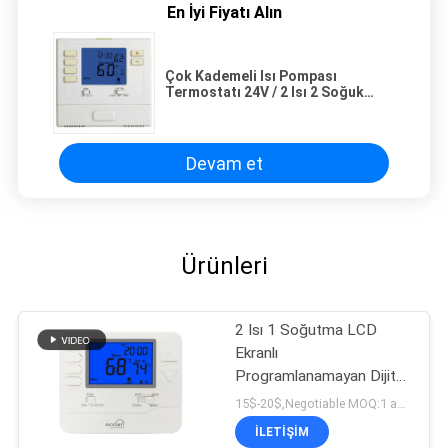
En İyi Fiyatı Alın
Çok Kademeli Isı Pompası
Termostatı 24V / 2 Isı 2 Soğuk
Termostat
Devam et
Ürünleri
2 Isı 1 Soğutma LCD
Ekranlı
Programlanamayan Dijital
Isı Pompası Termostatı
15$-20$,Negotiable MOQ:1 adet örnek / pazarlık edilebilir
İLETIŞIM