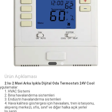
PRIVACY
POLICY
Ürün Açıklaması
2 Isı 2 Mavi Arka Işıkla Dijital Oda Termostatı 24V Cool
ygulamalar:
1. HVAC Sistemi
2. Bina havalandırma sistemleri
3. Endüstri havalandırma sistemleri
4. Hava kalitesi göstergesi için havaalanı, tren istasyonu,
alışveriş merkezi, ofis, sınıf ve diğer halka açık yerler
Isı serin