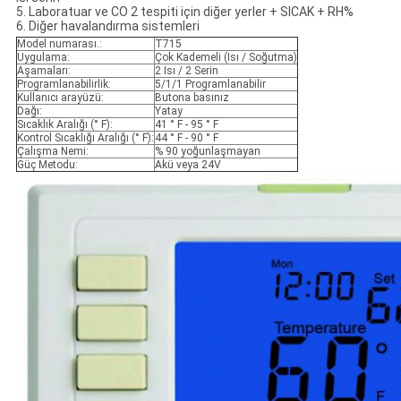
5. Laboratuar ve CO 2 tespiti için diğer yerler + SICAK + RH%
6. Diğer havalandırma sistemleri
Model numarası.:
T715
Uygulama:
Çok Kademeli (Isı / Soğutma)
Aşamaları:
2 Isı / 2 Serin
Programlanabilirlik:
5/1/1 Programlanabilir
Kullanıcı arayüzü:
Butona basınız
Dağı:
Yatay
Sıcaklık Aralığı (° F):
41 ° F - 95 ° F
Kontrol Sıcaklığı Aralığı (° F):
44 ° F - 90 ° F
Çalışma Nemi:
% 90 yoğunlaşmayan
Güç Metodu:
Akü veya 24V