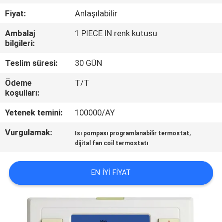
Fiyat:
Anlaşılabilir
KALITE
Ambalaj
1 PIECE IN renk kutusu
KONTROL
bilgileri:
Teslim süresi:
30 GÜN
BIZE
Ödeme
T/T
ULAŞIN
koşulları:
Yetenek temini:
100000/AY
BIR
Vurgulamak:
,
TEKLIF
Isı pompası programlanabilir termostat
dijital fan coil termostatı
ISTEĞI
EN IYI FIYAT
SITE
HARITASI